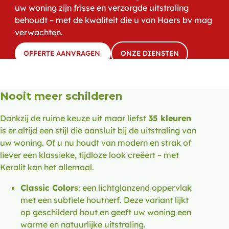
uw woning zijn frisse en verzorgde uitstraling
behoudt – met de kwaliteit die u van Haers bv mag
verwachten.
OFFERTE AANVRAGEN
ONZE DIENSTEN
Nooit meer schilderen
Dankzij de ruime keuze uit maar liefst
35 kleuren
is er altijd een stijl die aansluit bij de uitstraling van
uw woning. Of u nu houdt van modern en strak of
liever een klassieke, tijdloze look creëert – met
Keralit kan het allemaal.
Classic Colors
: een lichtglanzend oppervlak
met een subtiele houtnerf. Deze variant lijkt
op geschilderd hout en geeft uw woning een
warme en natuurlijke uitstraling.